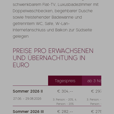
schwenkbarem Flat-TV, Luxusbadezimmer mit
Doppelwaschbecken, begehbarer Dusche
sowie freistehender Badewanne und
getrenntem WC, Safe, W-Lan-
Internetanschluss und Balkon zur Südseite
gelegen
PREISE PRO ERWACHSENEN
UND ÜBERNACHTUNG IN
EURO
Tagespreis
ab 3 Nächte
Sommer 2026 II
€ 304,--
€ 297,--
27.06. - 29.08.2026
3. Person: - 20%, 4.
3. Person: - 20%, 4.
Person: - 20%
Person: - 20%
Sommer 2026 III
€ 282,--
€ 275,--