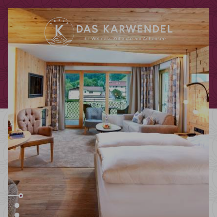
Codes einlösen
Hier können Sie Ihre Aktionscodes
oder Gutscheine einlösen.
Aktuell akzeptieren wir folgende
Codes:
Bonuscode
Gutscheine