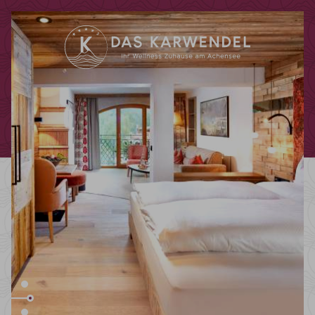
Code promotionnel
Vous pouvez faire valoir ici vos codes
promotionnels ou chèques-cadeaux.
Les codes suivants sont actuellement
acceptés :
Codes bonus
Chèques-cadeaux