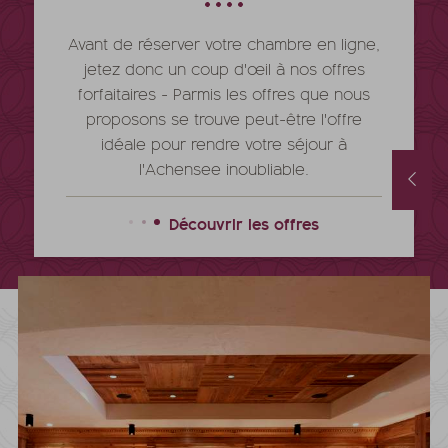
Avant de réserver votre chambre en ligne,
jetez donc un coup d'œil à nos offres
forfaitaires - Parmis les offres que nous
proposons se trouve peut-être l'offre
idéale pour rendre votre séjour à
l'Achensee inoubliable.
Offre de septembre avec des promos et des offres spa supplémentaires
29/08/2026
-
12/09/2026
26/09/2026
-
04/10/2026
19/09/2026
-
26/09/2026
Découvrir les offres
5
nuits
à partir de
€ 1.119,-
5
nuits
à partir
NOTRE OFFRE
PLUS D'OFFRES
NOTRE OFFRE
PL