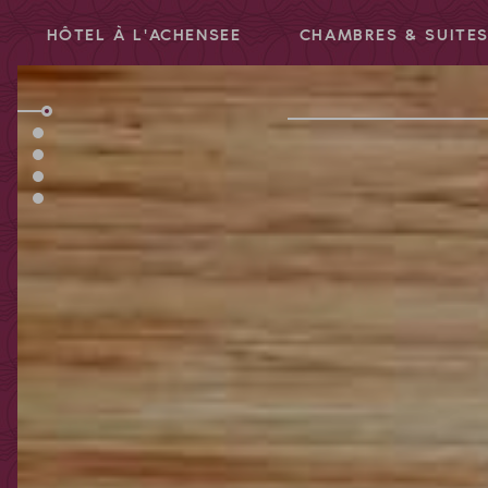
HÔTEL À L'ACHENSEE
CHAMBRES & SUITE
Code promotionnel
Vous pouvez faire valoir ici vos codes
promotionnels ou chèques-cadeaux.
Les codes suivants sont actuellement
acceptés :
Codes bonus
Chèques-cadeaux