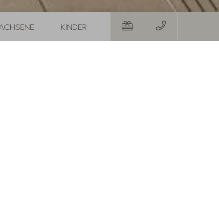
im Januar
7
Nächte
09.01.
-
16.01.2027
ser ganz speziellen
ANFRAGEN
e Treue zu bedanken,
u ganz besonderen
4-Verwöhnpension, den
erem Wochenprogramm