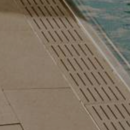
 mit Gratis-Urlaubstag und Wunschkorb
Restplätze im August
01.08.2026
-
31.08.2026
29.08.20
19.09.20
-
1
Nacht
ab
€ 252,-
5
Näch
BOTE
ZUM ANGEBOT
MEHR ANGEBOTE
ZUM ANGEBOT