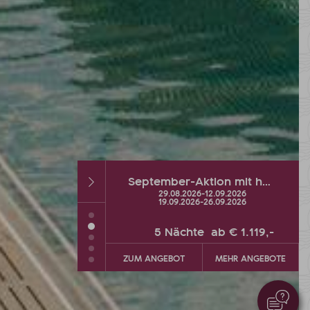
September-Aktion mit heißen % und Wellness-Extra
Herbst-DEAL mit bis zu 2 GRATIS-Urlaubstagen
26
-
12.09.2026
26.09.2026
-
04.10.2026
26
-
26.09.2026
te
ab
€ 1.119,-
5
Nächte
ab
€ 900,-
MEHR ANGEBOTE
ZUM ANGEBOT
MEHR ANGEBOTE