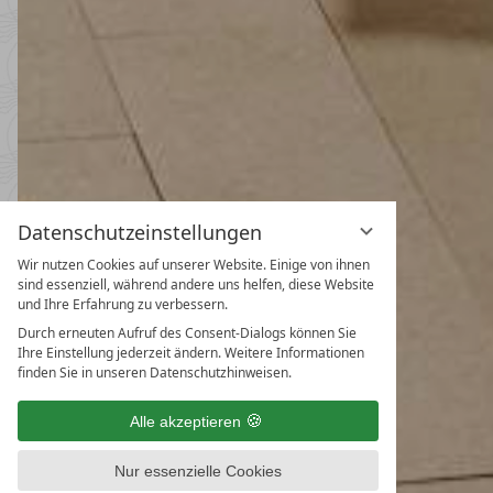
Datenschutzeinstellungen
Wir nutzen Cookies auf unserer Website. Einige von ihnen
Frühlings- & Herbstspecial
sind essenziell, während andere uns helfen, diese Website
und Ihre Erfahrung zu verbessern.
31.10.2026
-
22.11.2026
08.05.2027
-
26.06.2027
30.10.2027
-
21.11.2027
Durch erneuten Aufruf des Consent-Dialogs können Sie
Ihre Einstellung jederzeit ändern. Weitere Informationen
5
Nächte
ab
€ 990,
finden Sie in unseren Datenschutzhinweisen.
ZUM ANGEBOT
MEHR ANGE
Alle akzeptieren
LAST-MINUTES
NEWSLETTER
Nur essenzielle Cookies