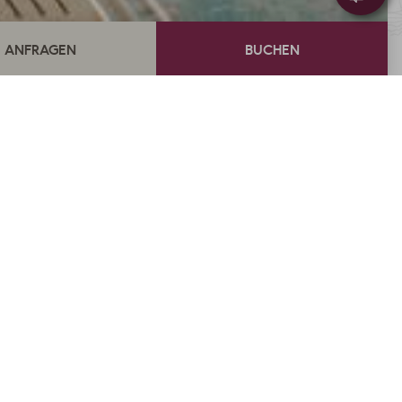
€ 1.329,-
ab
statt € 1477,-
BUCHEN