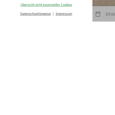
Übersicht nicht essenzieller Cookies
Datenschutzhinweise
Impressum
Anreise
Abreise
Stammgäste- und
Freundschaftswoche 
Wir freuen uns, Sie auch dieses Jahr zu die
Woche begrüßen zu dürfen. Um uns für Ihr
bieten wir Ihnen eine besondere Woche z
Preisen!
7 Übernachtungen, inkl. Karwendel 3/
Karwendel-Plus-Leistungen und uns