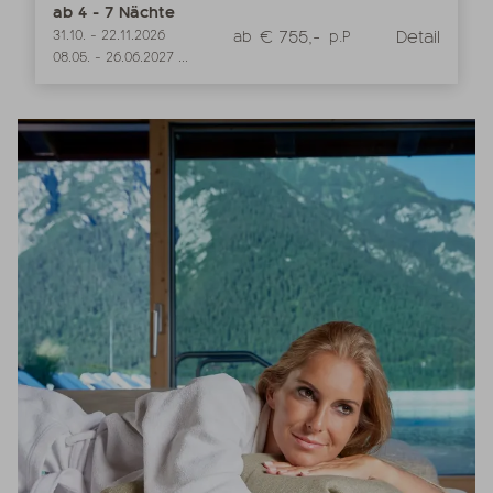
ab
4
-
7
Nächte
€ 755,-
Detail
31.10.
-
22.11.2026
ab
p.P
08.05.
-
26.06.2027
...