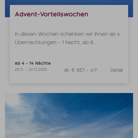
Advent-Vorteilswochen
In diesen Wochen schenken wir Ihnen ab 4
Übernachtungen - 1 Nacht, ab 8...
ab
4
-
14
Nächte
€ 657,-
Detail
26.11.
-
23.12.2026
ab
p.P