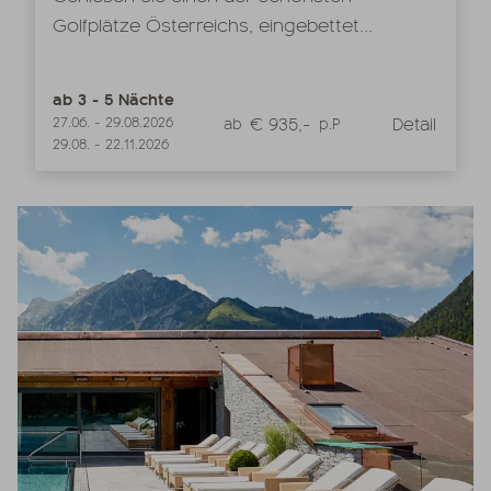
Golfplätze Österreichs, eingebettet...
ab
3
-
5
Nächte
€ 935,-
Detail
27.06.
-
29.08.2026
ab
p.P
29.08.
-
22.11.2026