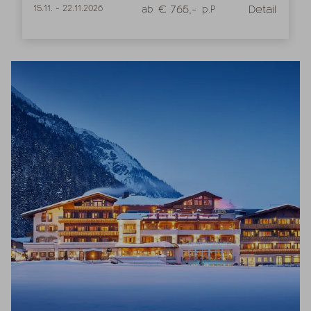
€ 765,-
Detail
15.11.
-
22.11.2026
ab
p.P