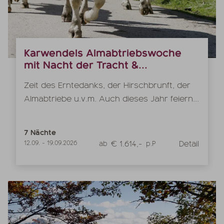
Karwendels Almabtriebswoche
mit Nacht der Tracht &...
Zeit des Erntedanks, der Hirschbrunft, der
Almabtriebe u.v.m. Auch dieses Jahr feiern...
7
Nächte
€ 1.614,-
Detail
12.09.
-
19.09.2026
ab
p.P