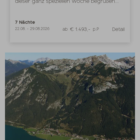
dieser ganz speziellen Woche begrüßen...
7
Nächte
€ 1.493,-
Detail
22.08.
-
29.08.2026
ab
p.P