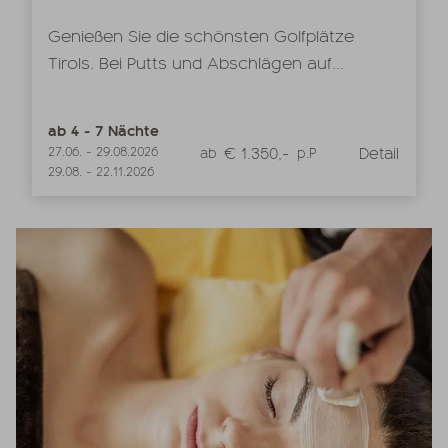
Genießen Sie die schönsten Golfplätze
Tirols. Bei Putts und Abschlägen auf...
ab
4
-
7
Nächte
€ 1.350,-
Detail
27.06.
-
29.08.2026
ab
p.P
29.08.
-
22.11.2026