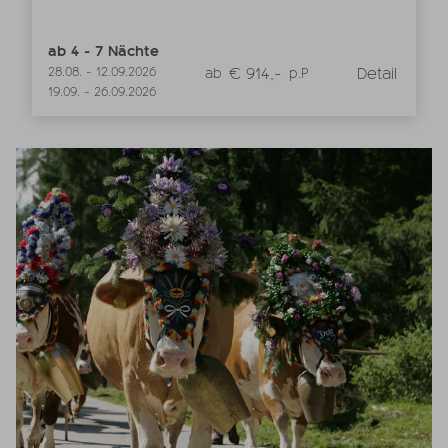
ab
4
-
7
Nächte
€ 914,-
Detail
28.08.
-
12.09.2026
ab
p.P
19.09.
-
26.09.2026