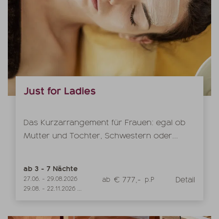
Just for Ladies
Das Kurzarrangement für Frauen: egal ob
Mutter und Tochter, Schwestern oder...
ab
3
-
7
Nächte
€ 777,-
Detail
27.06.
-
29.08.2026
ab
p.P
29.08.
-
22.11.2026
...