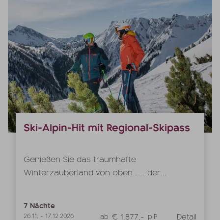
Ski-Alpin-Hit mit Regional-Skipass
Genießen Sie das traumhafte
Winterzauberland von oben ..... der...
7
Nächte
€ 1.877,-
Detail
26.11.
-
17.12.2026
ab
p.P