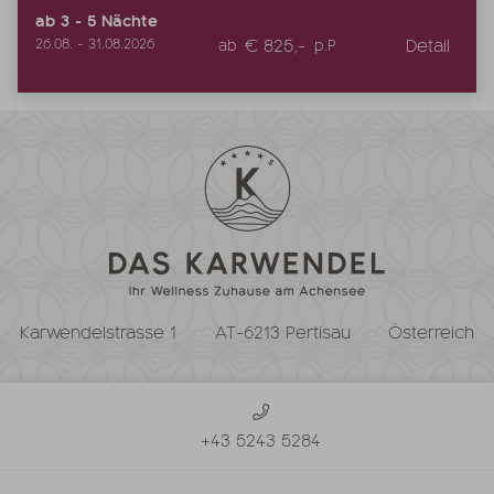
ab
3
-
5
Nächte
€ 825,-
Detail
26.08.
-
31.08.2026
ab
p.P
Karwendelstrasse 1
AT-6213 Pertisau
Österreich
+43 5243 5284