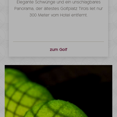
Elegante Schwünge und ein unschlagbares
Panorama, der ältestes Golfplatz Tirols liet nur
300 Meter vom Hotel entfernt.
zum Golf