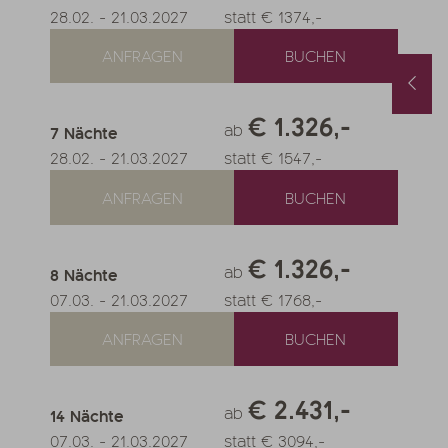
28.02.
-
21.03.2027
statt € 1374,-
ANFRAGEN
BUCHEN
Frühlings- & Herbstspecial mit Gratis-Urlaubstag und Wunschkorb
Restplätze im August
1.10.2026
-
22.11.2026
01.08.2026
-
31.08.2026
.05.2027
-
26.06.2027
€ 1.326,-
0.10.2027
-
21.11.2027
ab
7
Nächte
Nächte
ab
€ 990,-
1
Nacht
ab
€ 252,-
28.02.
-
21.03.2027
statt € 1547,-
EBOT
MEHR ANGEBOTE
ZUM ANGEBOT
MEHR ANGEBOT
ANFRAGEN
BUCHEN
€ 1.326,-
ab
8
Nächte
07.03.
-
21.03.2027
statt € 1768,-
ANFRAGEN
BUCHEN
€ 2.431,-
ab
14
Nächte
07.03.
-
21.03.2027
statt € 3094,-