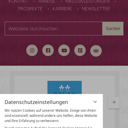
KONTAKT
ANREISE
INKLUSIVLEISTUNGEN
PROSPEKTE
KARRIERE
NEWSLETTER
Webseite
Suchen
durchsuchen
Datenschutzeinstellungen
Wir nutzen Cookies auf unserer Website. Einige von ihnen
sind essenziell, während andere uns helfen, diese Website
und Ihre Erfahrung zu verbessern.