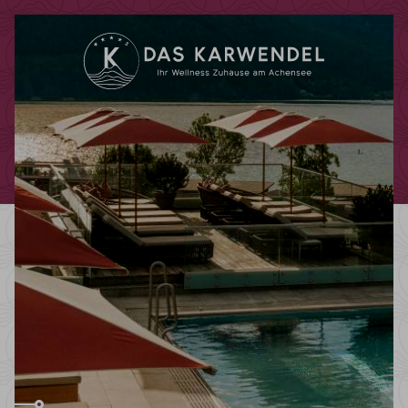
Codes einlösen
Hier können Sie Ihre Aktionscodes
oder Gutscheine einlösen.
Aktuell akzeptieren wir folgende
Codes:
Bonuscode
Gutscheine