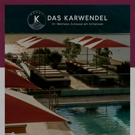
Codes einlösen
Hier können Sie Ihre Aktionscodes
oder Gutscheine einlösen.
Aktuell akzeptieren wir folgende
Codes:
Bonuscode
Gutscheine