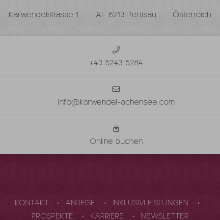
Karwendelstrasse 1
AT-6213 Pertisau
Österreich
+43 5243 5284
info@karwendel-achensee.com
Online buchen
KONTAKT
ANREISE
INKLUSIVLEISTUNGEN
PROSPEKTE
KARRIERE
NEWSLETTER