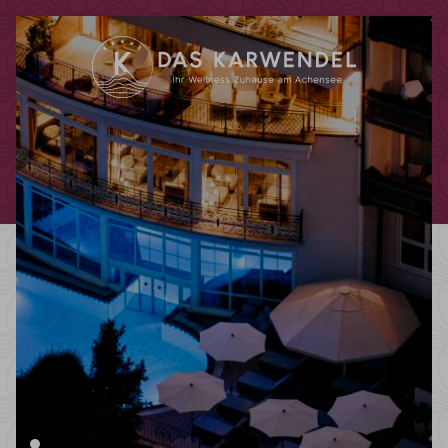
Codes einlösen
Hier können Sie Ihre Aktionscodes
oder Gutscheine einlösen.
Aktuell akzeptieren wir folgende
Codes:
Bonuscode
Gutscheine