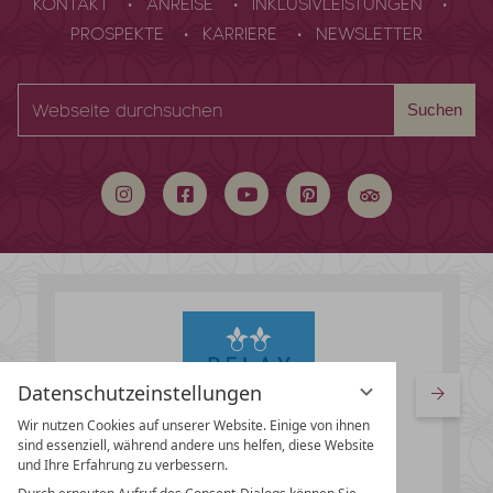
KONTAKT
ANREISE
INKLUSIVLEISTUNGEN
PROSPEKTE
KARRIERE
NEWSLETTER
Webseite
Suchen
durchsuchen
Datenschutzeinstellungen
Wir nutzen Cookies auf unserer Website. Einige von ihnen
sind essenziell, während andere uns helfen, diese Website
und Ihre Erfahrung zu verbessern.