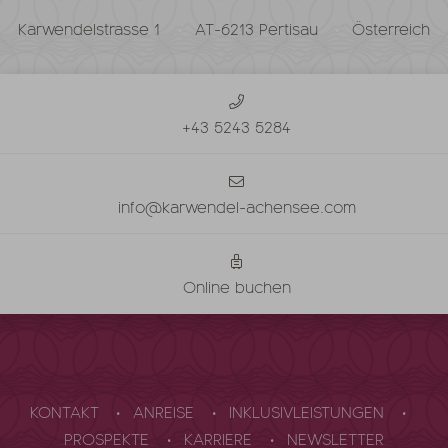
Karwendelstrasse 1
AT-6213 Pertisau
Österreich
+43 5243 5284
info@karwendel-achensee.com
Online buchen
KONTAKT
ANREISE
INKLUSIVLEISTUNGEN
PROSPEKTE
KARRIERE
NEWSLETTER