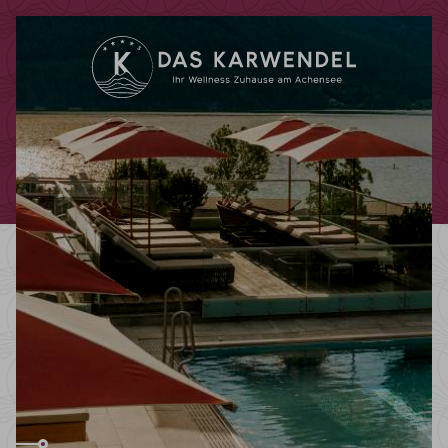
Codes einlösen
Hier können Sie Ihre Aktionscodes
oder Gutscheine einlösen.
Aktuell akzeptieren wir folgende
Codes:
Bonuscode
Gutscheine