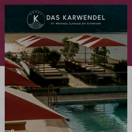
Codes einlösen
Hier können Sie Ihre Aktionscodes
oder Gutscheine einlösen.
Aktuell akzeptieren wir folgende
Codes:
Bonuscode
Gutscheine