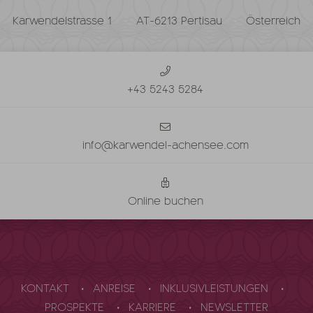
Karwendelstrasse 1
AT-6213 Pertisau
Österreich
+43 5243 5284
info@karwendel-achensee.com
Online buchen
KONTAKT
ANREISE
INKLUSIVLEISTUNGEN
PROSPEKTE
KARRIERE
NEWSLETTER