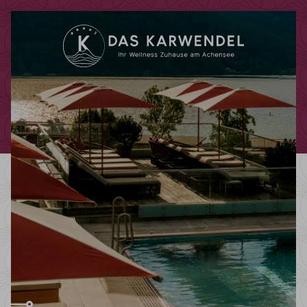
Codes einlösen
Hier können Sie Ihre Aktionscodes
oder Gutscheine einlösen.
Aktuell akzeptieren wir folgende
Codes:
Bonuscode
Gutscheine