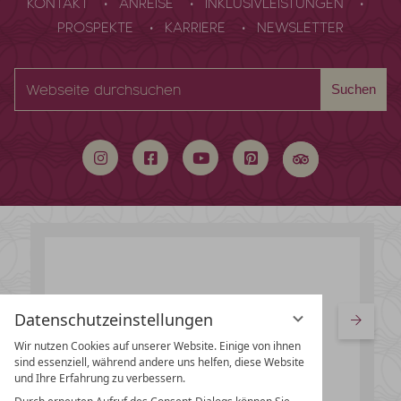
KONTAKT
ANREISE
INKLUSIVLEISTUNGEN
PROSPEKTE
KARRIERE
NEWSLETTER
Webseite
Suchen
durchsuchen
Datenschutzeinstellungen
Wir nutzen Cookies auf unserer Website. Einige von ihnen
sind essenziell, während andere uns helfen, diese Website
und Ihre Erfahrung zu verbessern.