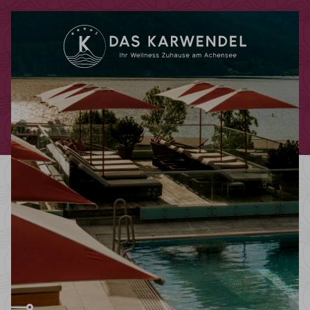
Codes einlösen
Hier können Sie Ihre Aktionscodes
oder Gutscheine einlösen.
Aktuell akzeptieren wir folgende
Codes:
Bonuscode
Gutscheine