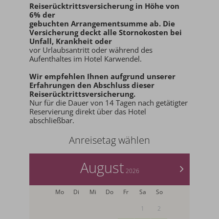
Reiserücktrittsversicherung in Höhe von
6% der
gebuchten Arrangementsumme ab
. Die
Versicherung deckt alle Stornokosten bei
Unfall, Krankheit oder
vor Urlaubsantritt oder während des
Aufenthaltes im Hotel Karwendel.
Wir empfehlen Ihnen aufgrund unserer
Erfahrungen den
Abschluss dieser
Reiserücktrittsversicherung.
Nur für die Dauer von 14 Tagen nach getätigter
Reservierung direkt über das Hotel
abschließbar.
Anreisetag wählen
August
>
2026
Mo
Di
Mi
Do
Fr
Sa
So
1
2