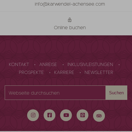
info@karwendel-achensee.com
Online buchen
KONTAKT
ANREISE
INKLUSIVLEISTUNGEN
PROSPEKTE
KARRIERE
NEWSLETTER
Webseite
Suchen
durchsuchen