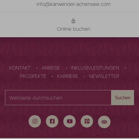
info@karwendel-achensee.com
Online buchen
KONTAKT
ANREISE
INKLUSIVLEISTUNGEN
PROSPEKTE
KARRIERE
NEWSLETTER
Webseite
Suchen
durchsuchen