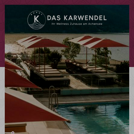
Codes einlösen
Hier können Sie Ihre Aktionscodes
oder Gutscheine einlösen.
Aktuell akzeptieren wir folgende
Codes:
Bonuscode
Gutscheine