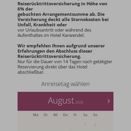
Reiserücktrittsversicherung in Höhe von
6% der
gebuchten Arrangementsumme ab
. Die
Versicherung deckt alle Stornokosten bei
Unfall, Krankheit oder
vor Urlaubsantritt oder während des
Aufenthaltes im Hotel Karwendel.
Wir empfehlen Ihnen aufgrund unserer
Erfahrungen den
Abschluss dieser
Reiserücktrittsversicherung.
Nur für die Dauer von 14 Tagen nach getätigter
Reservierung direkt über das Hotel
abschließbar.
Anreisetag wählen
August
>
2026
Mo
Di
Mi
Do
Fr
Sa
So
1
2