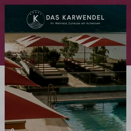
Codes einlösen
Hier können Sie Ihre Aktionscodes
oder Gutscheine einlösen.
Aktuell akzeptieren wir folgende
Codes:
Bonuscode
Gutscheine