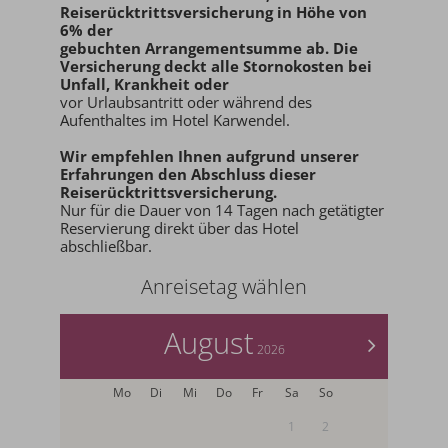
Reiserücktrittsversicherung in Höhe von
6% der
gebuchten Arrangementsumme ab
. Die
Versicherung deckt alle Stornokosten bei
Unfall, Krankheit oder
vor Urlaubsantritt oder während des
Aufenthaltes im Hotel Karwendel.
Wir empfehlen Ihnen aufgrund unserer
Erfahrungen den
Abschluss dieser
Reiserücktrittsversicherung.
Nur für die Dauer von 14 Tagen nach getätigter
Reservierung direkt über das Hotel
abschließbar.
Anreisetag wählen
August
>
2026
Mo
Di
Mi
Do
Fr
Sa
So
1
2