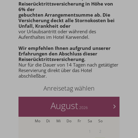
Reiserücktrittsversicherung in Höhe von
6% der
gebuchten Arrangementsumme ab
. Die
Versicherung deckt alle Stornokosten bei
Unfall, Krankheit oder
vor Urlaubsantritt oder während des
Aufenthaltes im Hotel Karwendel.
Wir empfehlen Ihnen aufgrund unserer
Erfahrungen den
Abschluss dieser
Reiserücktrittsversicherung.
Nur für die Dauer von 14 Tagen nach getätigter
Reservierung direkt über das Hotel
abschließbar.
Anreisetag wählen
August
>
2026
Mo
Di
Mi
Do
Fr
Sa
So
1
2