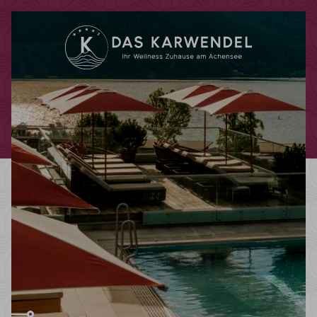
Codes einlösen
Hier können Sie Ihre Aktionscodes
oder Gutscheine einlösen.
Aktuell akzeptieren wir folgende
Codes:
Bonuscode
Gutscheine