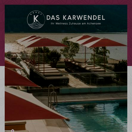
Codes einlösen
Hier können Sie Ihre Aktionscodes
oder Gutscheine einlösen.
Aktuell akzeptieren wir folgende
Codes:
Bonuscode
Gutscheine