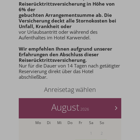
Reiserücktrittsversicherung in Höhe von
6% der
gebuchten Arrangementsumme ab
. Die
Versicherung deckt alle Stornokosten bei
Unfall, Krankheit oder
vor Urlaubsantritt oder während des
Aufenthaltes im Hotel Karwendel.
Wir empfehlen Ihnen aufgrund unserer
Erfahrungen den
Abschluss dieser
Reiserücktrittsversicherung.
Nur für die Dauer von 14 Tagen nach getätigter
Reservierung direkt über das Hotel
abschließbar.
Anreisetag wählen
August
>
2026
Mo
Di
Mi
Do
Fr
Sa
So
1
2