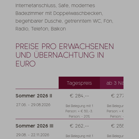
Internetanschluss, Safe, modernes
Badezimmer mit Doppelwaschbecken,
begehbarer Dusche, getrenntem WC, Fön,
Radio, Telefon, Balkon
PREISE PRO ERWACHSENEN
UND ÜBERNACHTUNG IN
EURO
Tagespreis
ab 3 Nächte
Sommer 2026 II
€ 284,--
€ 277,--
27.06. - 29.08.2026
Bei Belegung mit 1
Bei Belegung mit 1
Person: + € 50,-3.
Person: + € 50,-3.
Person: - 20%
Person: - 20%
Sommer 2026 III
€ 262,--
€ 255,--
29.08. - 22.11.2026
Bei Belegung mit 1
Bei Belegung mit 1