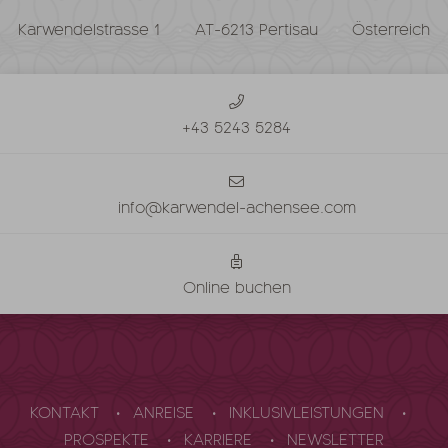
Karwendelstrasse 1
AT-6213 Pertisau
Österreich
+43 5243 5284
info@karwendel-achensee.com
Online buchen
KONTAKT
ANREISE
INKLUSIVLEISTUNGEN
PROSPEKTE
KARRIERE
NEWSLETTER