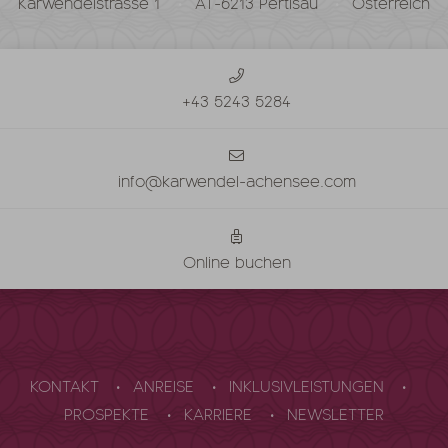
Karwendelstrasse 1
AT-6213 Pertisau
Österreich
+43 5243 5284
info@karwendel-achensee.com
Online buchen
KONTAKT
ANREISE
INKLUSIVLEISTUNGEN
PROSPEKTE
KARRIERE
NEWSLETTER