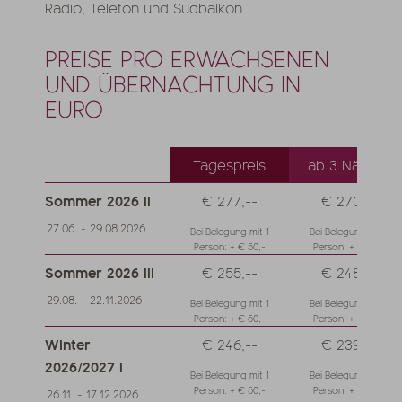
Radio, Telefon und Südbalkon
PREISE PRO ERWACHSENEN
UND ÜBERNACHTUNG IN
EURO
Tagespreis
ab 3 Nächte
Sommer 2026 II
€ 277,--
€ 270,--
27.06. - 29.08.2026
Bei Belegung mit 1
Bei Belegung mit 1
Person: + € 50,-
Person: + € 50,-
Sommer 2026 III
€ 255,--
€ 248,--
29.08. - 22.11.2026
Bei Belegung mit 1
Bei Belegung mit 1
Person: + € 50,-
Person: + € 50,-
Winter
€ 246,--
€ 239,--
2026/2027 I
Bei Belegung mit 1
Bei Belegung mit 1
Person: + € 50,-
Person: + € 50,-
26.11. - 17.12.2026