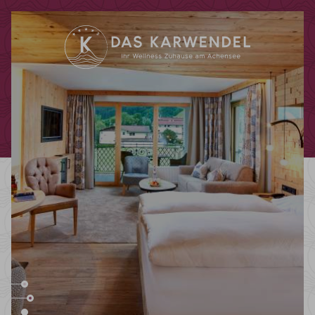
Codes einlösen
Hier können Sie Ihre Aktionscodes
oder Gutscheine einlösen.
Aktuell akzeptieren wir folgende
Codes:
Bonuscode
Gutscheine