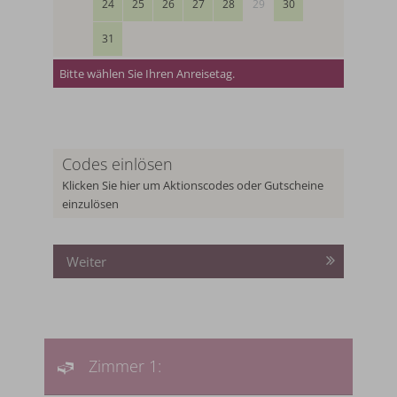
24
25
26
27
28
29
30
31
Bitte wählen Sie Ihren Anreisetag.
Codes einlösen
Klicken Sie hier um Aktionscodes oder Gutscheine
einzulösen
Weiter
Zimmer 1: