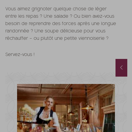
Vous aimez grignoter quelque chose de léger
entre les repas ? Une salade ? Ou bien avez-vous
besoin de reprendre des forces après une longue
randonnée ? Une soupe délicieuse pour vous
réchauffer – ou plutôt une petite viennoiserie ?
Servez-vous !
Chambres disponibles en août
Offre de septembre avec des promos et des offres spa supplémentaires
26
-
31/08/2026
29/08/2026
-
12/09/2026
19/09/2026
-
26/09/2026
it
à partir de
€ 252,-
5
nuits
à partir de
€ 1.119
FFRE
PLUS D'OFFRES
NOTRE OFFRE
PLUS D'OFFRES