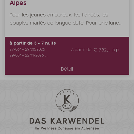
Alpes
Pour les jeunes amoureux, les fiancés, les
couples mariés de longue date. Pour une lune...
à partir de
3
-
7
nuits
€ 762,-
27/06/
-
29/08/2026
à partir de
p.p
29/08/
-
22/11/2026
...
Détail