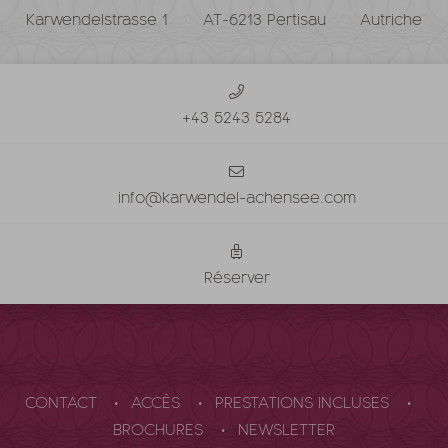
Karwendelstrasse 1
AT-6213 Pertisau
Autriche
+43 5243 5284
info@karwendel-achensee.com
Réserver
CONTACT
ACCÈS
PRESTATIONS INCLUSES
BROCHURES
NEWSLETTER