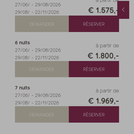
27/06/
-
29/08/2026
€ 1.575,-
Forfait printemps & automne avec 1 jour offert & soin beauté
Chambres disponibles en août
29/08/
-
22/11/2026
/10/2026
-
22/11/2026
01/08/2026
-
31/08/2026
/05/2027
-
26/06/2027
0/10/2027
-
21/11/2027
DEMANDER
RÉSERVER
its
à partir de
€ 990,-
1
nuit
à partir de
€ 252,-
6
nuits
FFRE
PLUS D'OFFRES
NOTRE OFFRE
PLUS D'OFFRES
à partir de
27/06/
-
29/08/2026
€ 1.800,-
29/08/
-
22/11/2026
DEMANDER
RÉSERVER
7
nuits
à partir de
27/06/
-
29/08/2026
€ 1.969,-
29/08/
-
22/11/2026
DEMANDER
RÉSERVER