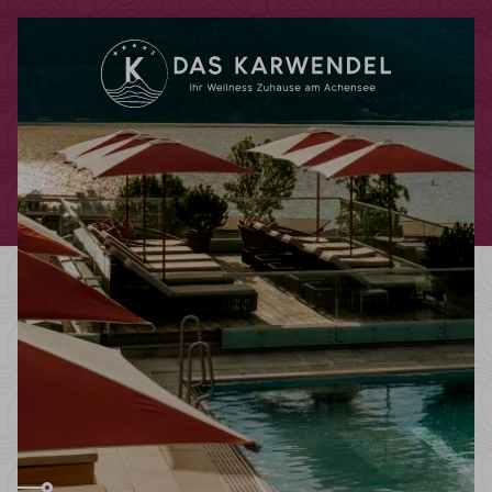
Code promotionnel
Vous pouvez faire valoir ici vos codes
promotionnels ou chèques-cadeaux.
Les codes suivants sont actuellement
acceptés :
Codes bonus
Chèques-cadeaux