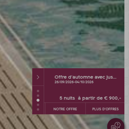
Offre de septembre avec des promos et des offres spa supplémentaires
Offre d'automne avec jusqu'à 2 jours de vacances GRATUITS
26
-
12/09/2026
26/09/2026
-
04/10/2026
26
-
26/09/2026
 partir de
€ 1.119,-
5
nuits
à partir de
€ 900,-
PLUS D'OFFRES
NOTRE OFFRE
PLUS D'OFFRES