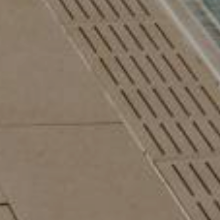
ne avec 1 jour offert & soin beauté
Chambres disponibles en août
01/08/2026
-
31/08/2026
29/08/20
19/09/20
90,-
1
nuit
à partir de
€ 252,-
5
nuits
à
RES
NOTRE OFFRE
PLUS D'OFFRES
NOTRE OFFRE