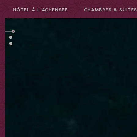
HÔTEL À L'ACHENSEE
CHAMBRES & SUITE
Code promotionnel
Vous pouvez faire valoir ici vos codes
promotionnels ou chèques-cadeaux.
Les codes suivants sont actuellement
acceptés :
Codes bonus
Chèques-cadeaux