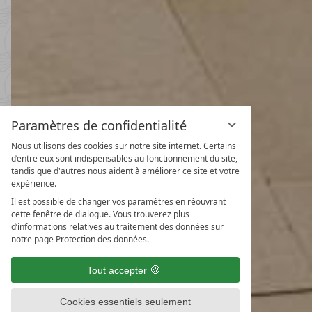
Paramètres de confidentialité
Nous utilisons des cookies sur notre site internet. Certains
d’entre eux sont indispensables au fonctionnement du site,
tandis que d'autres nous aident à améliorer ce site et votre
Forfait printemps & autom
expérience.
31/10/2026
-
22/11/2026
Il est possible de changer vos paramètres en réouvrant
08/05/2027
-
26/06/2027
30/10/2027
-
21/11/2027
cette fenêtre de dialogue. Vous trouverez plus
d’informations relatives au traitement des données sur
5
nuits
à partir de
€ 9
notre page Protection des données.
NOTRE OFFRE
PLUS D'OFF
Tout accepter
DERNIÈRE MINUTE
Cookies essentiels seulement