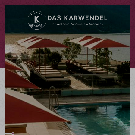
Code promotionnel
Vous pouvez faire valoir ici vos codes
promotionnels ou chèques-cadeaux.
Les codes suivants sont actuellement
acceptés :
Codes bonus
Chèques-cadeaux