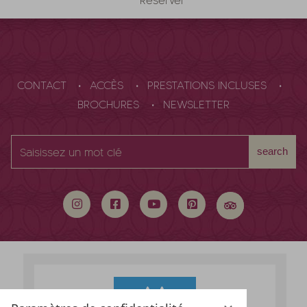
CONTACT
ACCÈS
PRESTATIONS INCLUSES
BROCHURES
NEWSLETTER
Saisissez
search
un
mot
clé