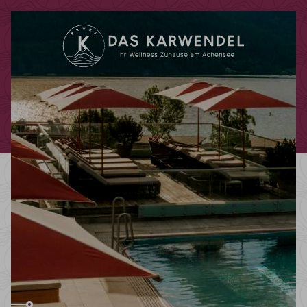
Code promotionnel
Vous pouvez faire valoir ici vos codes
promotionnels ou chèques-cadeaux.
Les codes suivants sont actuellement
acceptés :
Codes bonus
Chèques-cadeaux