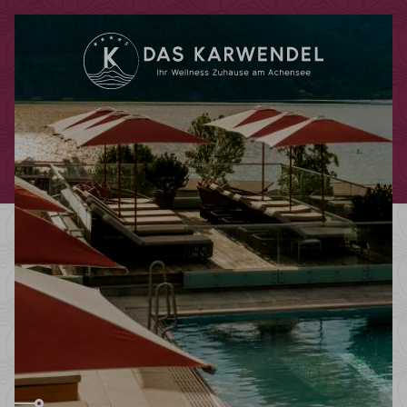
Code promotionnel
Vous pouvez faire valoir ici vos codes
promotionnels ou chèques-cadeaux.
Les codes suivants sont actuellement
acceptés :
Codes bonus
Chèques-cadeaux