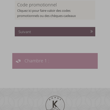
Code promotionnel
it
à partir de
€ 252,-
5
nuits
à partir de
€ 1.119
Cliquez ici pour faire valoir des codes
promotionnels ou des chèques-cadeaux
FFRE
PLUS D'OFFRES
NOTRE OFFRE
PLUS D'OFFRES
Suivant
Chambre 1 :