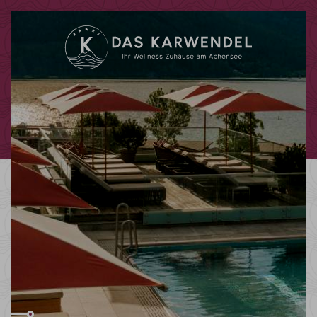
Code promotionnel
Vous pouvez faire valoir ici vos codes
promotionnels ou chèques-cadeaux.
Les codes suivants sont actuellement
acceptés :
Codes bonus
Chèques-cadeaux