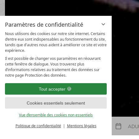
Paramètres de confidentialité
Nous utilisons des cookies sur notre site internet. Certains
d’entre eux sont indispensables au fonctionnement du site,
tandis que d'autres nous aident à améliorer ce site et votre
Forfait printemps & automne avec 1 jour offert & soin beauté
Chambres disponi
expérience.
31/10/2026
-
22/11/2026
01/08/2026
-
31/08/2026
Il est possible de changer vos paramètres en réouvrant
08/05/2027
-
26/06/2027
30/10/2027
-
21/11/2027
cette fenêtre de dialogue. Vous trouverez plus
d’informations relatives au traitement des données sur
nuits
à partir de
€ 990,-
1
nuit
à partir de
€ 25
notre page Protection des données.
 OFFRE
PLUS D'OFFRES
NOTRE OFFRE
PLUS D'OFF
Tout accepter
DERNIÈRE MINUTE
Cookies essentiels seulement
Vue d’ensemble des cookies non essentiels
Politique de confidentialité
Mentions légales
Offres