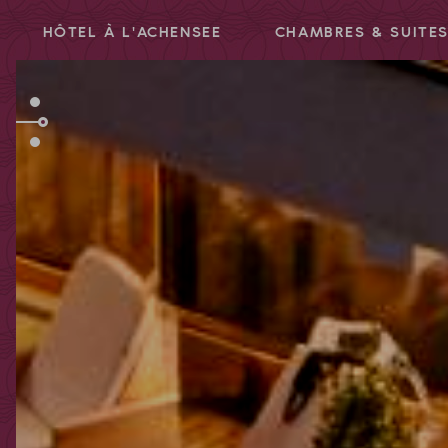
HÔTEL À L'ACHENSEE
CHAMBRES & SUITE
Code promotionnel
Vous pouvez faire valoir ici vos codes
promotionnels ou chèques-cadeaux.
Les codes suivants sont actuellement
acceptés :
Codes bonus
Chèques-cadeaux