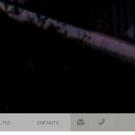
bles en août
Offre de septembre avec des promos et des offres spa supplémentaires
29/08/2026
-
12/09/2026
26/09/2026
-
04/
19/09/2026
-
26/09/2026
2,-
5
nuits
à partir de
€ 1.119,-
5
nuits
à
RES
NOTRE OFFRE
PLUS D'OFFRES
NOTRE OFFRE