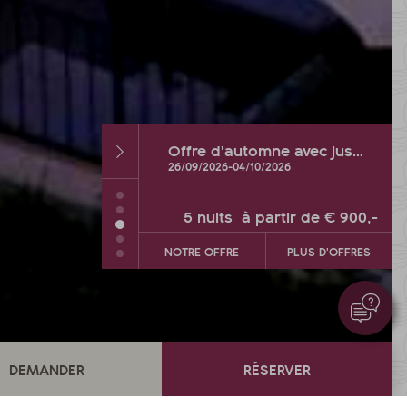
Offre d'automne avec jusqu'à 2 jours de vacances GRATUITS
Semaines d'octobre à succès
10/2026
03/10/2026
-
26/10/2026
 partir de
€ 900,-
7
nuits
à partir de
€ 1.302,-
PLUS D'OFFRES
NOTRE OFFRE
PLUS D'OFFRES