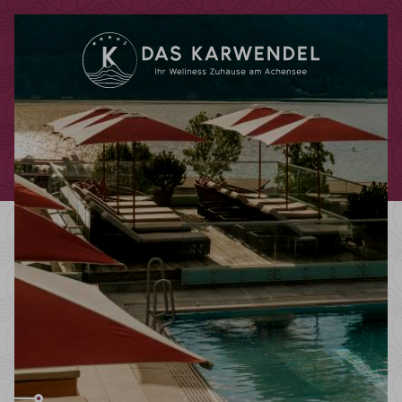
Code promotionnel
Vous pouvez faire valoir ici vos codes
promotionnels ou chèques-cadeaux.
Les codes suivants sont actuellement
acceptés :
Codes bonus
Chèques-cadeaux