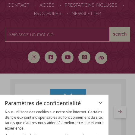
CONTACT
ACCÈS
PRESTATIONS INCLUSES
BROCHURES
NEWSLETTER
Saisissez
search
un
mot
clé
Paramètres de confidentialité
Nous utilisons des cookies sur notre site internet. Certains
d’entre eux sont indispensables au fonctionnement du site,
tandis que d'autres nous aident à améliorer ce site et votre
expérience.