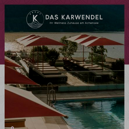
Code promotionnel
Vous pouvez faire valoir ici vos codes
promotionnels ou chèques-cadeaux.
Les codes suivants sont actuellement
acceptés :
Codes bonus
Chèques-cadeaux