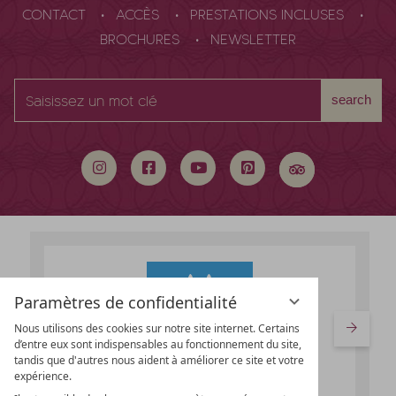
CONTACT
ACCÈS
PRESTATIONS INCLUSES
BROCHURES
NEWSLETTER
Saisissez
search
un
mot
clé
Paramètres de confidentialité
Nous utilisons des cookies sur notre site internet. Certains
d’entre eux sont indispensables au fonctionnement du site,
tandis que d'autres nous aident à améliorer ce site et votre
expérience.