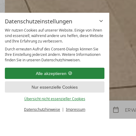
Datenschutzeinstellungen
Wir nutzen Cookies auf unserer Website. Einige von ihnen
Frühlings- & Herbstspecial
sind essenziell, während andere uns helfen, diese Website
und Ihre Erfahrung zu verbessern.
31.10.2026
-
22.11.2026
08.05.2027
-
26.06.2027
30.10.2027
-
21.11.2027
Durch erneuten Aufruf des Consent-Dialogs können Sie
Ihre Einstellung jederzeit ändern. Weitere Informationen
5
Nächte
ab
€ 990,
finden Sie in unseren Datenschutzhinweisen.
ZUM ANGEBOT
MEHR ANGE
Alle akzeptieren
LAST-MINUTES
NEWSLETTER
Nur essenzielle Cookies
Übersicht nicht essenzieller Cookies
Datenschutzhinweise
Impressum
Anreise
Abreise