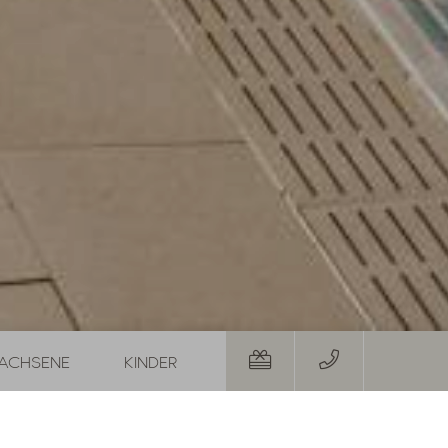
 mit Gratis-Urlaubstag und Wunschkorb
Restplätze im August
01.08.2026
-
31.08.2026
29.08.20
19.09.20
-
1
Nacht
ab
€ 252,-
5
Näch
BOTE
ZUM ANGEBOT
MEHR ANGEBOTE
ZUM ANGEBOT