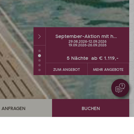
September-Aktion mit heißen % und Wellness-Extra
Herbst-DEAL mit bis zu 2 GRATIS-Urlaubstagen
26
-
12.09.2026
26.09.2026
-
04.10.2026
26
-
26.09.2026
te
ab
€ 1.119,-
5
Nächte
ab
€ 900,-
MEHR ANGEBOTE
ZUM ANGEBOT
MEHR ANGEBOTE