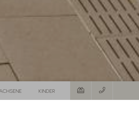
 mit Gratis-Urlaubstag und Wunschkorb
Restplätze im August
01.08.2026
-
31.08.2026
29.08.20
19.09.20
-
1
Nacht
ab
€ 252,-
5
Näch
BOTE
ZUM ANGEBOT
MEHR ANGEBOTE
ZUM ANGEBOT
 heißen %
4
Nächte