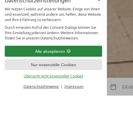
Datenschutzeinstellungen
Wir nutzen Cookies auf unserer Website. Einige von ihnen
Frühlings- & Herbstspecial
sind essenziell, während andere uns helfen, diese Website
und Ihre Erfahrung zu verbessern.
31.10.2026
-
22.11.2026
08.05.2027
-
26.06.2027
30.10.2027
-
21.11.2027
Durch erneuten Aufruf des Consent-Dialogs können Sie
Ihre Einstellung jederzeit ändern. Weitere Informationen
5
Nächte
ab
€ 990,
finden Sie in unseren Datenschutzhinweisen.
ZUM ANGEBOT
MEHR ANGE
Alle akzeptieren
LAST-MINUTES
NEWSLETTER
Nur essenzielle Cookies
Übersicht nicht essenzieller Cookies
Datenschutzhinweise
Impressum
Anreise
Abreise
September-Aktion mit