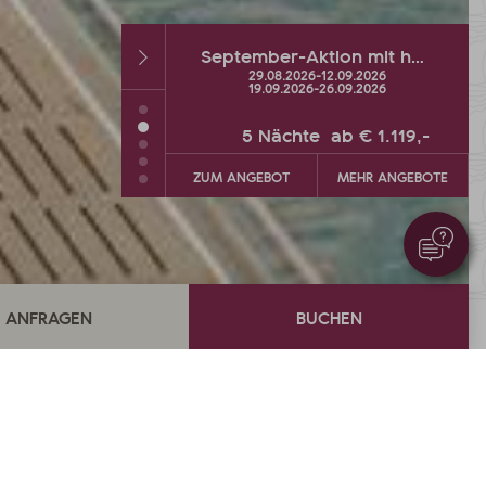
September-Aktion mit heißen % und Wellness-Extra
Herbst-DEAL mit bis zu 2 GRATIS-Urlaubstagen
26
-
12.09.2026
26.09.2026
-
04.10.2026
26
-
26.09.2026
te
ab
€ 1.119,-
5
Nächte
ab
€ 900,-
MEHR ANGEBOTE
ZUM ANGEBOT
MEHR ANGEBOTE