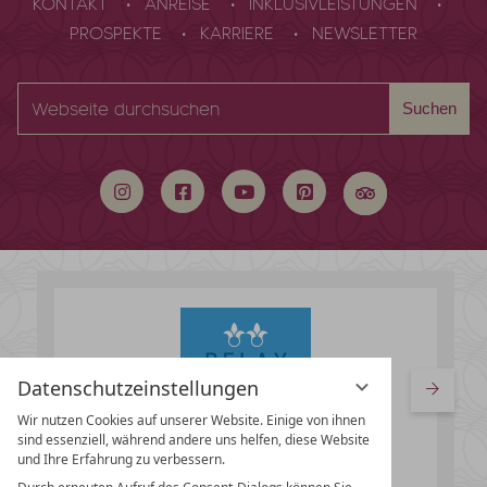
KONTAKT
ANREISE
INKLUSIVLEISTUNGEN
PROSPEKTE
KARRIERE
NEWSLETTER
Webseite
Suchen
durchsuchen
Datenschutzeinstellungen
Wir nutzen Cookies auf unserer Website. Einige von ihnen
sind essenziell, während andere uns helfen, diese Website
und Ihre Erfahrung zu verbessern.