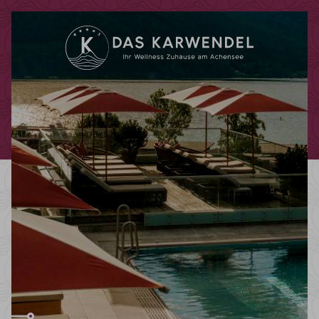
Codes einlösen
Hier können Sie Ihre Aktionscodes
oder Gutscheine einlösen.
Aktuell akzeptieren wir folgende
Codes:
Bonuscode
Gutscheine