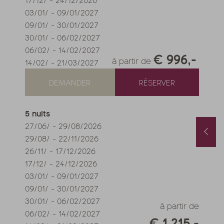
03/01/
-
09/01/2027
09/01/
-
30/01/2027
30/01/
-
06/02/2027
06/02/
-
14/02/2027
€ 996,-
à partir de
14/02/
-
21/03/2027
DEMANDER
RÉSERVER
5
nuits
27/06/
-
29/08/2026
Forfait printemps & automne avec 1 jour offert & soin beauté
Chambres disponibles en août
29/08/
-
22/11/2026
/10/2026
-
22/11/2026
01/08/2026
-
31/08/2026
/05/2027
-
26/06/2027
26/11/
-
17/12/2026
0/10/2027
-
21/11/2027
17/12/
-
24/12/2026
its
à partir de
€ 990,-
1
nuit
à partir de
€ 252,-
03/01/
-
09/01/2027
09/01/
-
30/01/2027
FFRE
PLUS D'OFFRES
NOTRE OFFRE
PLUS D'OFFRES
30/01/
-
06/02/2027
à partir de
06/02/
-
14/02/2027
€ 1.215,-