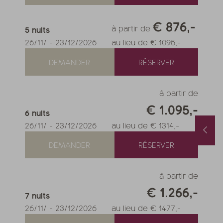
€ 876,-
à partir de
5
nuits
26/11/
-
23/12/2026
au lieu de € 1095,-
DEMANDER
RÉSERVER
à partir de
€ 1.095,-
6
nuits
26/11/
-
23/12/2026
au lieu de € 1314,-
Forfait printemps & automne avec 1 jour offert & soin beauté
Chambres disponibles en août
/10/2026
-
22/11/2026
01/08/2026
-
31/08/2026
DEMANDER
RÉSERVER
/05/2027
-
26/06/2027
0/10/2027
-
21/11/2027
its
à partir de
€ 990,-
1
nuit
à partir de
€ 252,-
à partir de
FFRE
PLUS D'OFFRES
NOTRE OFFRE
PLUS D'OFFRES
€ 1.266,-
7
nuits
26/11/
-
23/12/2026
au lieu de € 1477,-