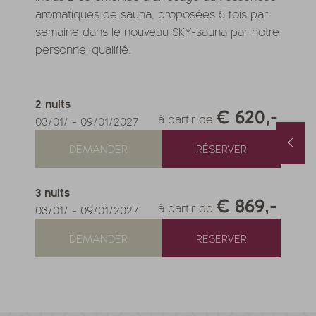
aromatiques de sauna, proposées 5 fois par
semaine dans le nouveau SKY-sauna par notre
personnel qualifié.
2
nuits
€ 620,-
à partir de
03/01/
-
09/01/2027
Forfait printemps & automne avec 1 jour offert & soin beauté
Chambres disponibles en août
DEMANDER
RÉSERVER
/10/2026
-
22/11/2026
01/08/2026
-
31/08/2026
/05/2027
-
26/06/2027
0/10/2027
-
21/11/2027
3
nuits
its
à partir de
€ 990,-
1
nuit
à partir de
€ 252,-
€ 869,-
à partir de
03/01/
-
09/01/2027
FFRE
PLUS D'OFFRES
NOTRE OFFRE
PLUS D'OFFRES
DEMANDER
RÉSERVER