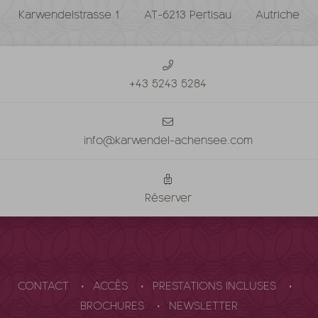
Karwendelstrasse 1
AT-6213 Pertisau
Autriche
+43 5243 5284
info@karwendel-achensee.com
Réserver
CONTACT
ACCÈS
PRESTATIONS INCLUSES
BROCHURES
NEWSLETTER