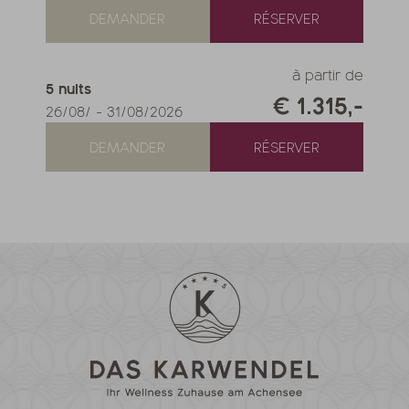
DEMANDER
RÉSERVER
FFRE
PLUS D'OFFRES
NOTRE OFFRE
PLUS D'OFFRES
à partir de
5
nuits
€ 1.315,-
26/08/
-
31/08/2026
DEMANDER
RÉSERVER