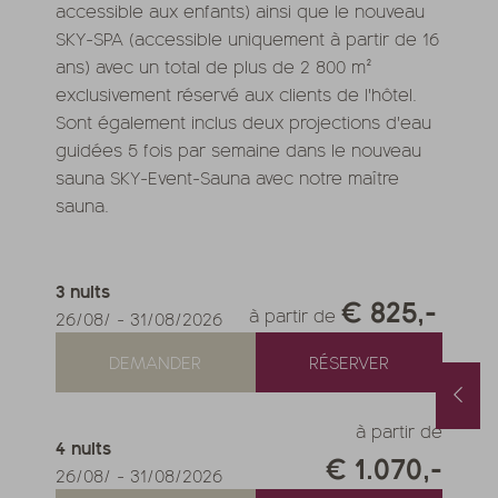
accessible aux enfants) ainsi que le nouveau
SKY-SPA (accessible uniquement à partir de 16
ans) avec un total de plus de 2 800 m²
exclusivement réservé aux clients de l'hôtel.
Sont également inclus deux projections d'eau
guidées 5 fois par semaine dans le nouveau
sauna SKY-Event-Sauna avec notre maître
sauna.
3
nuits
€ 825,-
à partir de
26/08/
-
31/08/2026
DEMANDER
RÉSERVER
Chambres disponibles en août
Offre de septembre avec des promos et des offres spa supplémentaires
26
-
31/08/2026
29/08/2026
-
12/09/2026
19/09/2026
-
26/09/2026
à partir de
4
nuits
€ 1.070,-
it
à partir de
€ 252,-
5
nuits
à partir de
€ 1.119
26/08/
-
31/08/2026