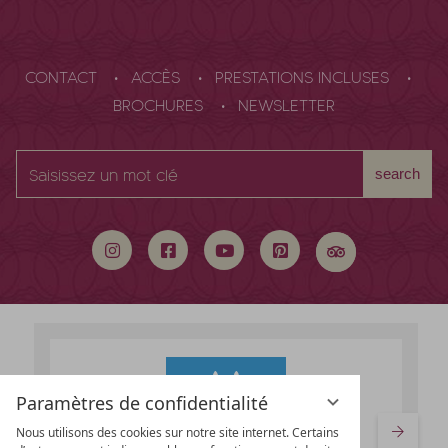
CONTACT
ACCÈS
PRESTATIONS INCLUSES
BROCHURES
NEWSLETTER
Saisissez
search
un
mot
clé
Paramètres de confidentialité
Nous utilisons des cookies sur notre site internet. Certains