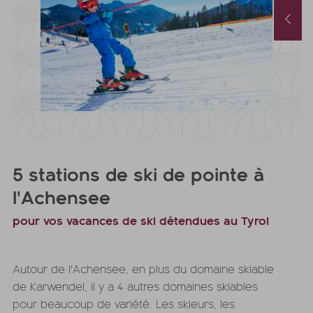
Forfait printemps & automne avec 1 jour offert & soin beauté
Chambres disponibles en août
/10/2026
-
22/11/2026
01/08/2026
-
31/08/2026
/05/2027
-
26/06/2027
0/10/2027
-
21/11/2027
its
à partir de
€ 990,-
1
nuit
à partir de
€ 252,-
FFRE
PLUS D'OFFRES
NOTRE OFFRE
PLUS D'OFFRES
5 stations de ski de pointe à
l'Achensee
pour vos vacances de ski détendues au Tyrol
Autour de l'Achensee, en plus du domaine skiable
de Karwendel, il y a 4 autres domaines skiables
pour beaucoup de variété. Les skieurs, les