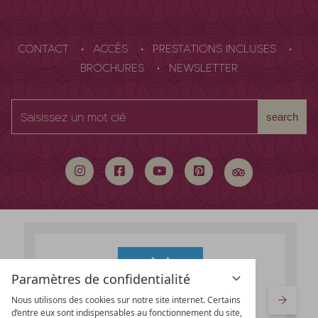
CONTACT
ACCÈS
PRESTATIONS INCLUSES
BROCHURES
NEWSLETTER
Saisissez
search
un
mot
clé
Paramètres de confidentialité
Nous utilisons des cookies sur notre site internet. Certains
d’entre eux sont indispensables au fonctionnement du site,