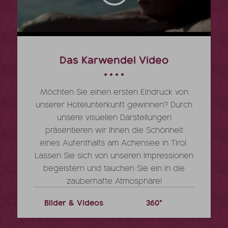
Das Karwendel Video
Möchten Sie einen ersten Eindruck von
unserer Hotelunterkunft gewinnen? Durch
unsere visuellen Darstellungen
präsentieren wir Ihnen die Schönheit
eines Aufenthalts am Achensee in Tirol.
Lassen Sie sich von unseren Impressionen
begeistern und tauchen Sie ein in die
zauberhafte Atmosphäre!
Bilder & Videos
360°