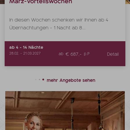
März-Vorteilswochen
In diesen Wochen schenken wir Ihnen ab 4
Übernachtungen - 1 Nacht ab 8...
ab
4
-
14
Nächte
€ 687,-
Detail
28.02.
-
21.03.2027
ab
p.P
mehr Angebote sehen