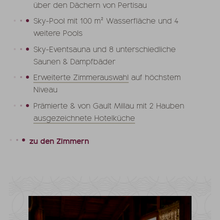
über den Dächern von Pertisau
Sky-Pool mit 100 m² Wasserfläche und 4
weitere Pools
Sky-Eventsauna und 8 unterschiedliche
Saunen & Dampfbäder
Erweiterte Zimmerauswahl
auf höchstem
Niveau
Prämierte & von Gault Millau mit 2 Hauben
ausgezeichnete Hotelküche
zu den Zimmern