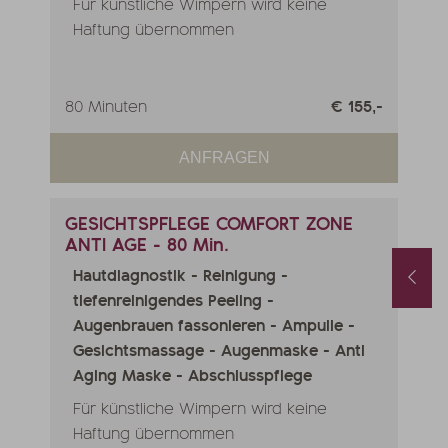
Für künstliche Wimpern wird keine
Haftung übernommen
80 Minuten
€ 155,-
ANFRAGEN
GESICHTSPFLEGE COMFORT ZONE
ANTI AGE - 80 Min.
Hautdiagnostik - Reinigung -
tplätze im August
September-Aktion mit heißen % und Wellness-Extra
6
-
31.08.2026
29.08.2026
-
12.09.2026
tiefenreinigendes Peeling -
19.09.2026
-
26.09.2026
Augenbrauen fassonieren - Ampulle -
Nacht
ab
€ 252,-
5
Nächte
ab
€ 1.119,-
Gesichtsmassage - Augenmaske - Anti
Aging Maske - Abschlusspflege
EBOT
MEHR ANGEBOTE
ZUM ANGEBOT
MEHR ANGEBOT
Für künstliche Wimpern wird keine
Haftung übernommen