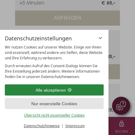
45 Minuten
€ 65,-
ANFRAGEN
Wimpern färben
Datenschutzeinstellungen
Wir nutzen Cookies auf unserer Website. Einige von ihnen
sind essenziell, während andere uns helfen, diese Website
€ 35,-
und Ihre Erfahrung zu verbessern.
Durch erneuten Aufruf des Consent-Dialogs können Sie
Ihre Einstellung jederzeit ändern. Weitere Informationen
ANFRAGEN
finden Sie in unseren Datenschutzhinweisen.
Augenbrauen färben
Alle akzeptieren
Nur essenzielle Cookies
€ 25,-
Übersicht nicht essenzieller Cookies
ANFRAGEN
Datenschutzhinweise
Impressum
MENÜ
GUTSCHEINE
TEL